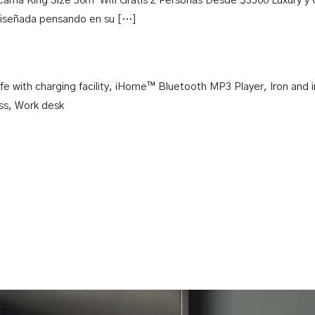
 Cama King Size 30m² Wifi Gratis 2 Personas Desde $3500 Luxury 
 diseñada pensando en su […]
fe with charging facility
,
iHome™ Bluetooth MP3 Player
,
Iron and 
ss
,
Work desk