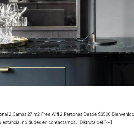
ional 2 Camas 27 m2 Free Wifi 2 Personas Desde $3500 Bienvenido
u estancia, no dudes en contactarnos. ¡Disfruta del […]