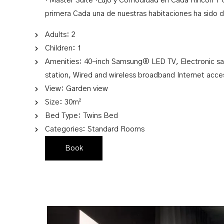
· Master Suite ·Lujo y Comodidad en Cada Rincón 1
primera Cada una de nuestras habitaciones ha sido
Adults:
2
Children:
1
Amenities:
40-inch Samsung® LED TV
,
Electronic sa
station
,
Wired and wireless broadband Internet acce
View:
Garden view
Size:
30m²
Bed Type:
Twins Bed
Categories:
Standard Rooms
Book