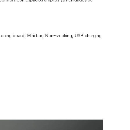
y Comfort Con espacios amplios yamenidades de
ironing board
,
Mini bar
,
Non-smoking
,
USB charging