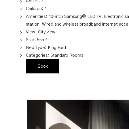
Adults:
3
Children:
1
Amenities:
40-inch Samsung® LED TV
,
Electronic sa
station
,
Wired and wireless broadband Internet acce
View:
City view
Size:
55m²
Bed Type:
King Bed
Categories:
Standard Rooms
Book