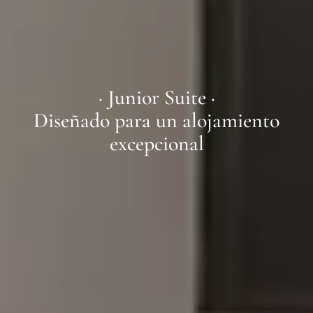
· Junior Suite ·
Diseñado para un alojamiento
excepcional